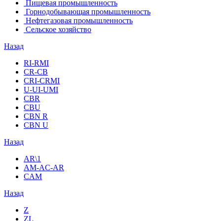
Пищевая промышленность
Горнодобывающая промышленность
Нефтегазовая промышленность
Сельское хозяйство
Назад
RI-RMI
CR-CB
СRI-СRMI
U-UI-UMI
CBR
CBU
CBN R
CBN U
Назад
AR\1
AM-AC-AR
CAM
Назад
Z
ZL