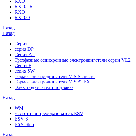
RXO
RXO/TR
RXO
RXO/O
Назад
Назад
Серия T
серия DP
Серия AT
Трехфазные асинхронные электродвигатели серии VL2
Серия F
серия SW
Тормоз электродвигателя VIS Standard
Тормоз электродвигателя VIS ATEX
Электродвигатели под заказ
Назад
WM
Частотный преобразователь ESV
ESV S
ESV Slim
Назад