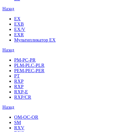
Назад
EX
EXB
EX/V
EXR
Мультипликатор EX
Назад
PM-PC-PR
PLM-PLC-PLR
PEM-PEC-PER
PT
RXP
RXP
RXP-E
RXP/CR
Назад
OM-OC-OR
SM
RXV