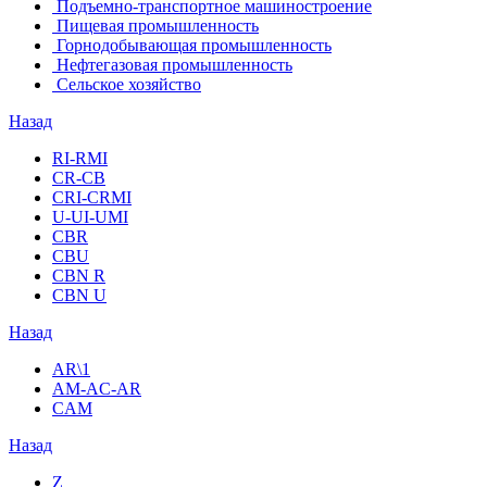
Подъемно-транспортное машиностроение
Пищевая промышленность
Горнодобывающая промышленность
Нефтегазовая промышленность
Сельское хозяйство
Назад
RI-RMI
CR-CB
СRI-СRMI
U-UI-UMI
CBR
CBU
CBN R
CBN U
Назад
AR\1
AM-AC-AR
CAM
Назад
Z