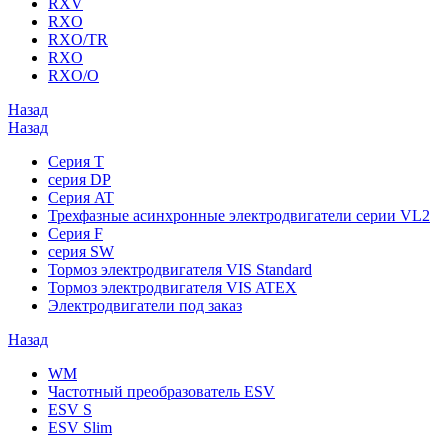
RXV
RXO
RXO/TR
RXO
RXO/O
Назад
Назад
Серия T
серия DP
Серия AT
Трехфазные асинхронные электродвигатели серии VL2
Серия F
серия SW
Тормоз электродвигателя VIS Standard
Тормоз электродвигателя VIS ATEX
Электродвигатели под заказ
Назад
WM
Частотный преобразователь ESV
ESV S
ESV Slim