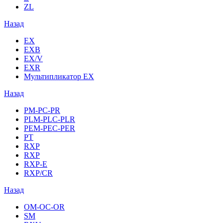
ZL
Назад
EX
EXB
EX/V
EXR
Мультипликатор EX
Назад
PM-PC-PR
PLM-PLC-PLR
PEM-PEC-PER
PT
RXP
RXP
RXP-E
RXP/CR
Назад
OM-OC-OR
SM