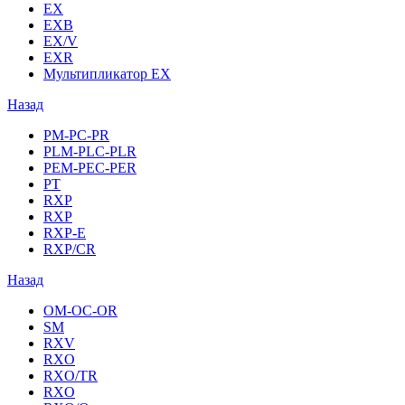
EX
EXB
EX/V
EXR
Мультипликатор EX
Назад
PM-PC-PR
PLM-PLC-PLR
PEM-PEC-PER
PT
RXP
RXP
RXP-E
RXP/CR
Назад
OM-OC-OR
SM
RXV
RXO
RXO/TR
RXO