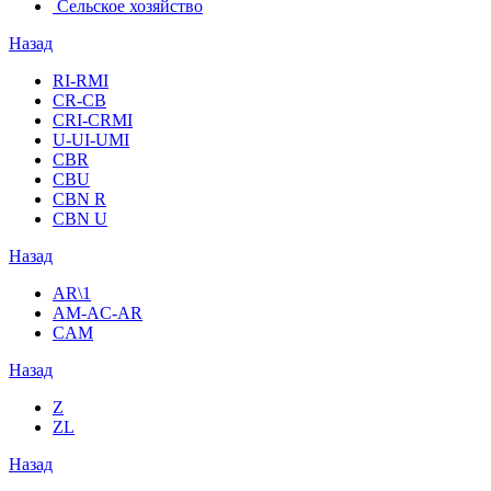
Сельское хозяйство
Назад
RI-RMI
CR-CB
СRI-СRMI
U-UI-UMI
CBR
CBU
CBN R
CBN U
Назад
AR\1
AM-AC-AR
CAM
Назад
Z
ZL
Назад