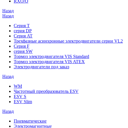
RXO/O
Назад
Назад
Серия T
серия DP
Серия AT
Трехфазные асинхронные электродвигатели серии VL2
Серия F
серия SW
Тормоз электродвигателя VIS Standard
Тормоз электродвигателя VIS ATEX
Электродвигатели под заказ
Назад
WM
Частотный преобразователь ESV
ESV S
ESV Slim
Назад
Пневматические
Электромагнитные