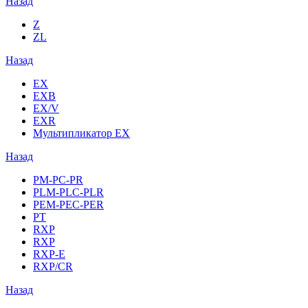
Назад
Z
ZL
Назад
EX
EXB
EX/V
EXR
Мультипликатор EX
Назад
PM-PC-PR
PLM-PLC-PLR
PEM-PEC-PER
PT
RXP
RXP
RXP-E
RXP/CR
Назад