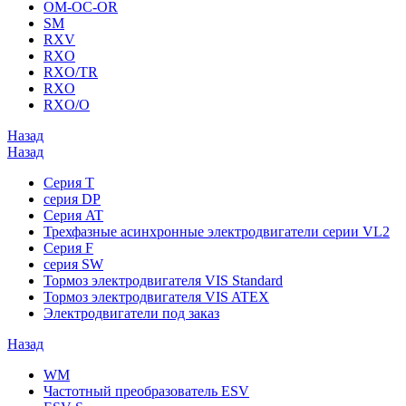
OM-OC-OR
SM
RXV
RXO
RXO/TR
RXO
RXO/O
Назад
Назад
Серия T
серия DP
Серия AT
Трехфазные асинхронные электродвигатели серии VL2
Серия F
серия SW
Тормоз электродвигателя VIS Standard
Тормоз электродвигателя VIS ATEX
Электродвигатели под заказ
Назад
WM
Частотный преобразователь ESV