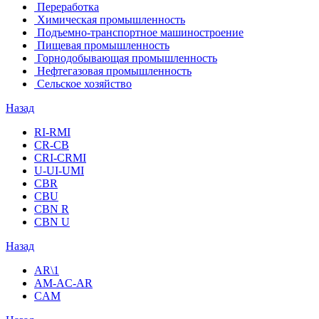
Переработка
Химическая промышленность
Подъемно-транспортное машиностроение
Пищевая промышленность
Горнодобывающая промышленность
Нефтегазовая промышленность
Сельское хозяйство
Назад
RI-RMI
CR-CB
СRI-СRMI
U-UI-UMI
CBR
CBU
CBN R
CBN U
Назад
AR\1
AM-AC-AR
CAM