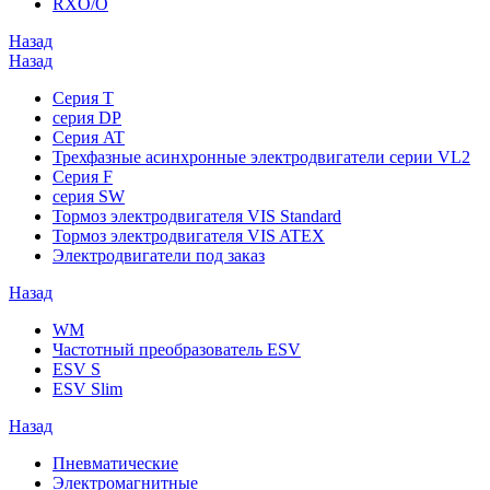
RXO/O
Назад
Назад
Серия T
серия DP
Серия AT
Трехфазные асинхронные электродвигатели серии VL2
Серия F
серия SW
Тормоз электродвигателя VIS Standard
Тормоз электродвигателя VIS ATEX
Электродвигатели под заказ
Назад
WM
Частотный преобразователь ESV
ESV S
ESV Slim
Назад
Пневматические
Электромагнитные