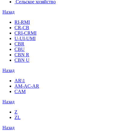
Сельское хозяйство
Назад
RI-RMI
CR-CB
СRI-СRMI
U-UI-UMI
CBR
CBU
CBN R
CBN U
Назад
AR\1
AM-AC-AR
CAM
Назад
Z
ZL
Назад