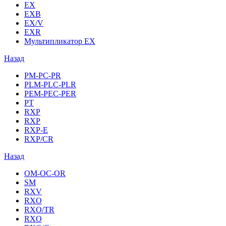
EX
EXB
EX/V
EXR
Мультипликатор EX
Назад
PM-PC-PR
PLM-PLC-PLR
PEM-PEC-PER
PT
RXP
RXP
RXP-E
RXP/CR
Назад
OM-OC-OR
SM
RXV
RXO
RXO/TR
RXO